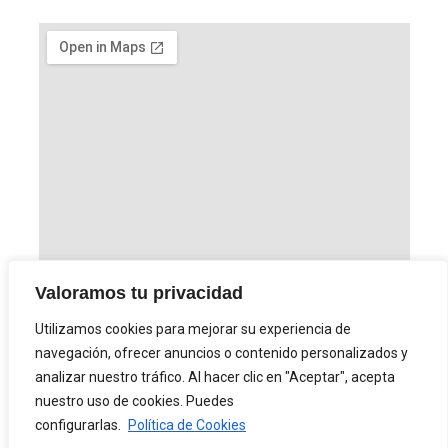
F
Valoramos tu privacidad
a
c
Utilizamos cookies para mejorar su experiencia de
e
navegación, ofrecer anuncios o contenido personalizados y
b
Aromaterapia Integral a tu alcance. Ofrecemos
o
analizar nuestro tráfico. Al hacer clic en "Aceptar", acepta
una selección exclusiva de productos de
o
nuestro uso de cookies. Puedes
aromaterapia y cuidado personal, formulados
k
configurarlas.
Política de Cookies
con ingredientes naturales de alta calidad.
-