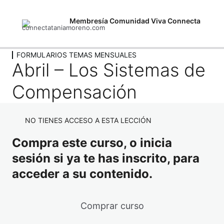
Membresía Comunidad Viva Connecta
Anterior
Siguiente
FORMULARIOS TEMAS MENSUALES
BIENVENIDA
Abril – Los Sistemas de
2 lecciones
CALENDARIO
FORMULARIOS TEMAS
Compensación
MENSUALES
ENLACES REUNIONES
Agosto -Los Celos
NO TIENES ACCESO A ESTA LECCIÓN
Compra este curso, o inicia
Septiembre – La Envidia
sesión si ya te has inscrito, para
Octubre – La Obsesión
acceder a su contenido.
Noviembre – La Rabia
Diciembre – La Rebeldía y la Sumisión
Comprar curso
Enero 26 – Las Explosiones