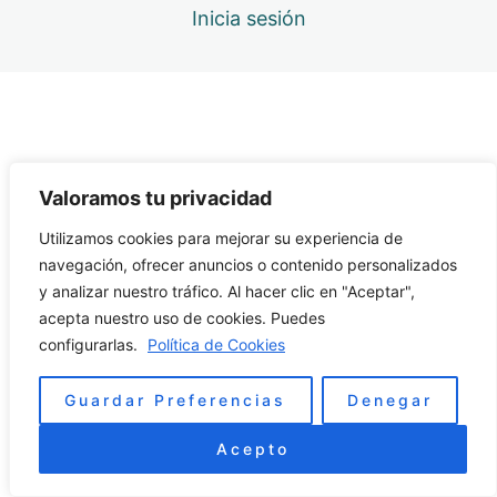
Inicia sesión
Febrero – La Contención y el Tragar
Marzo – Las Expectativas
Abril – Los Sistemas de Compensación
Mayo – Los Cambios
Valoramos tu privacidad
Junio – Los Conflictos
Utilizamos cookies para mejorar su experiencia de
navegación, ofrecer anuncios o contenido personalizados
Julio – La Comparación con los demás
y analizar nuestro tráfico. Al hacer clic en "Aceptar",
CLASES GRUPALES DIRECTO
acepta nuestro uso de cookies. Puedes
12 lecciones
configurarlas.
Política de Cookies
CLASE AGOSTO – CELOS
MATERIAL EXTRA
1 lección
CLASE SEPTIEMBRE – ENVIDIA
Guardar Preferencias
Denegar
CONTENIDO EXTRA
CLASE OCTUBRE – OBSESIÓN
Acepto
CLASE NOVIEMBRE – RABIA