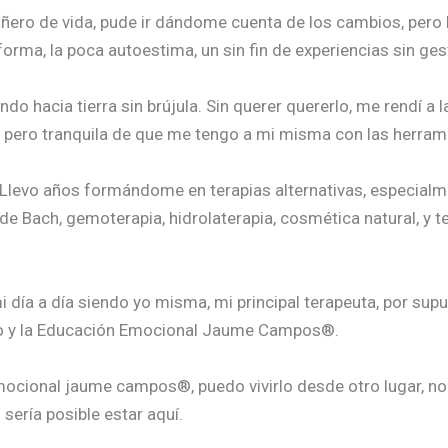
ñero de vida, pude ir dándome cuenta de los cambios, pero
ma, la poca autoestima, un sin fin de experiencias sin gesti
do hacia tierra sin brújula. Sin querer quererlo, me rendí a 
o, pero tranquila de que me tengo a mi misma con las herra
 Llevo años formándome en terapias alternativas, especialme
s de Bach, gemoterapia, hidrolaterapia, cosmética natural, y
mi día a día siendo yo misma, mi principal terapeuta, por 
todo y la Educación Emocional Jaume Campos®.
emocional jaume campos®, puedo vivirlo desde otro lugar, no
sería posible estar aquí.