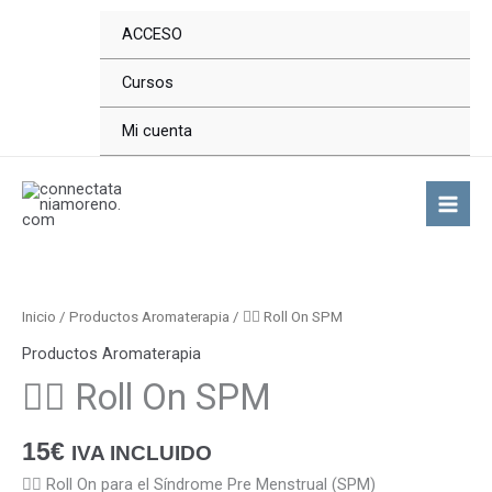
Ir
ACCESO
al
contenido
Cursos
Mi cuenta
🦸‍♀️
Roll
On
Inicio
/
Productos Aromaterapia
/ 🦸‍♀️ Roll On SPM
SPM
Productos Aromaterapia
cantidad
🦸‍♀️ Roll On SPM
15
€
IVA INCLUIDO
🦸‍♀️ Roll On para el Síndrome Pre Menstrual (SPM)