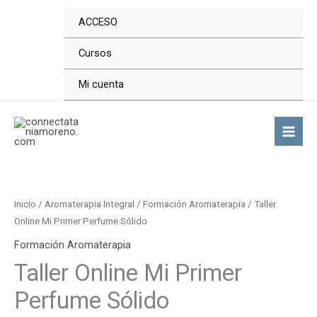
Ir
ACCESO
al
contenido
Cursos
Mi cuenta
Taller
Online
Mi
Inicio
/
Aromaterapia Integral
/
Formación Aromaterapia
/ Taller
Primer
Online Mi Primer Perfume Sólido
Perfume
Formación Aromaterapia
Sólido
Taller Online Mi Primer
cantidad
Perfume Sólido